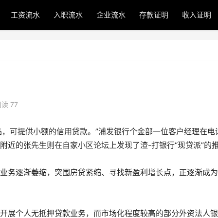
工资流水
入职流水
企业流水
存款证明
收入证明
读 77
产品，可提供小额的信用贷款。”浦发银行个金部一位客户经理在电
附近的张先生则在自家小区论坛上发现了渣-打银行“现贷派”的
业务逐渐萎缩，突围房贷紧缩、寻找新盈利增长点，正逐渐成为
开展个人无抵押贷款业务，而市场化程度较高的部分外资法人银