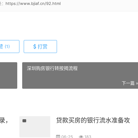
处：
https://www.bjiaf.cn/92.html
赞
打赏
(1)
深圳购房银行转按揭流程
下一篇 
录，比你想象的重要！
贷款买房的银行流水准备攻略，
06-25
183