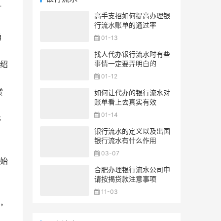
打
高手支招如何提高办理银
行流水账单的通过率
确
01-13
找人代办银行流水时有些
事情一定要弄明白的
介绍
01-12
贷
如何让代办的银行流水对
账单看上去真实有效
01-14
够
银行流水的定义以及出国
银行流水有什么作用
03-07
始
合肥办理银行流水公司申
请按揭贷款注意事项
，
11-03
，