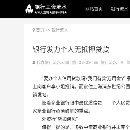
网站首页
银行流水
首页
>>
银行流水
银行发力个人无抵押贷款
代办银行流水公司
03-09
银行流水
阅
“要办个人信用贷款吗?我们有款‘万用金’
上向客户李小姐推销。而家住上海浦东世纪公园
销发帖。
随着商业银行眼中最优质信贷――个人房贷
家商业银行亟须破解的重点。
外资行“势如疾风”
值得一提的是，多数中资商业银行并未完全