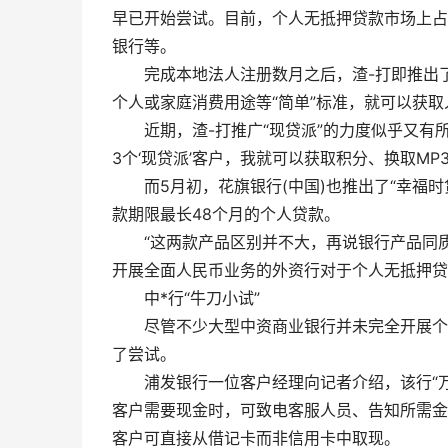
早已开始尝试。目前，个人无抵押贷款市场上占
银行等。
完成本地法人注册数月之后，渣-打即推出
个人或家庭消费用途等“简单”标准，就可以获取
近期，渣-打推广“现贷派”的力度似乎又有
3个‘现贷派’客户，我就可以获取积分、换取MP
而5月初，花旗银行(中国)也推出了“幸福
款期限最长48个月的个人贷款。
“这两款产品区别并不大，再说银行产品同
开展全面人民币业务的外资行对于个人无抵押贷
中*行“牛刀小试”
尽管不少大型中资商业银行并未完全开展个
了尝试。
浦发银行一位客户经理向记者介绍，该行“万
客户需要现金时，可致电客服人员、告知所需金
客户可直接从借记卡而非信用卡中取现。