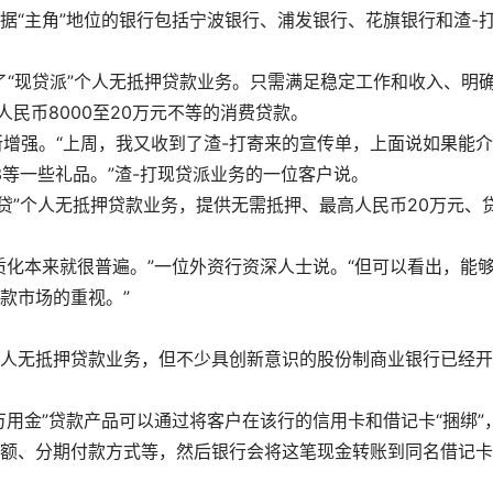
据“主角”地位的银行包括宁波银行、浦发银行、花旗银行和渣-
了“现贷派”个人无抵押贷款业务。只需满足稳定工作和收入、明
人民币8000至20万元不等的消费贷款。
所增强。“上周，我又收到了渣-打寄来的宣传单，上面说如果能
3等一些礼品。”渣-打现贷派业务的一位客户说。
时贷”个人无抵押贷款业务，提供无需抵押、最高人民币20万元、
质化本来就很普遍。”一位外资行资深人士说。“但可以看出，能
款市场的重视。”
人无抵押贷款业务，但不少具创新意识的股份制商业银行已经开
用金”贷款产品可以通过将客户在该行的信用卡和借记卡“捆绑”
额、分期付款方式等，然后银行会将这笔现金转账到同名借记卡