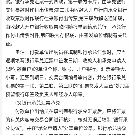
票。银行承兑汇票一式四联，第一联为卡片，由承兑银行
支付票款时作付出传票;第二联由收款人开户行向承兑银行
收取票款时作联行往来账付出传票;第三联为解讫通知联，
由收款人开户银行收取票款时随报单寄给承兑行，承兑行
作付出传票附件;第四联为存根联，由签发单位编制有关凭
证。
备注：付款单位出纳员在填制银行承兑汇票时，应当
逐项填写银行承兑汇票中签发日期，收款人和承兑申请人
(即付款单位)的单位全称、账号、开户银行，汇票金额大、
小写，汇票到期日，交易合同编号等内容，并在银行承兑
汇票的第一联、第二联、第三联的“汇票签发人盖章”处加盖
预留银行印签及负责人和经办人印章。
(3)银行承兑汇票承兑
付款单位出纳员在填制完银行承兑汇票后，应将汇票
的有关内容与交易合同进行核对，核对无误后填制“银行承
兑协议”，并在“承兑申请人”处盖单位公章。银行承兑协议