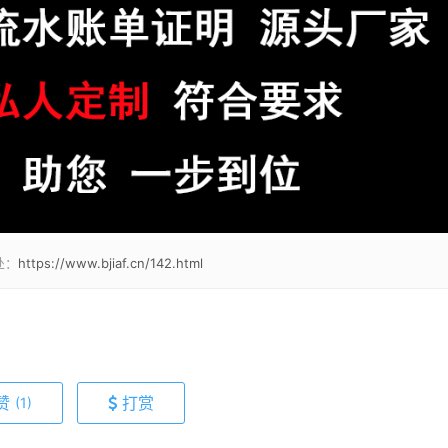
处：
https://www.bjiaf.cn/142.html
赞
打赏
(1)