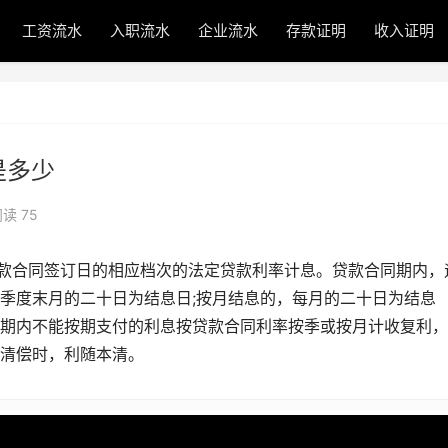
工资流水
入职流水
企业流水
存款证明
收入证明
是多少
读 75
贷款合同签订日的相应档次的法定贷款利率计息。贷款合同期内，
季度末月的二十日为结息日;按月结息的，每月的二十日为结息
期内不能按期支付的利息按贷款合同利率按季或按月计收复利，
清偿时，利随本清。