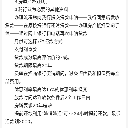
3.房屋产权证明;
4.我行认为必要的其他资料;
办理流程您向我行提交贷款申请——我行同意后发放
贷款——在原按揭银行还清贷款——办理房产抵押登记手
续——通过网上银行和电话再次申请贷款
月供可选择7种还款方式,
支付利息款
贷款成数最高评估价的7成。
贷款期限最高20年
费率在招商银行促销期间，减免评估费和担保费等全
部费用。
优惠利率最高达15%的优惠利率幅度
放款时间达到放款条件后2个工作日内
房龄要求20年房龄
提前还款利用“随借随还”可7×24小时提前还款，最低
还款额3000。