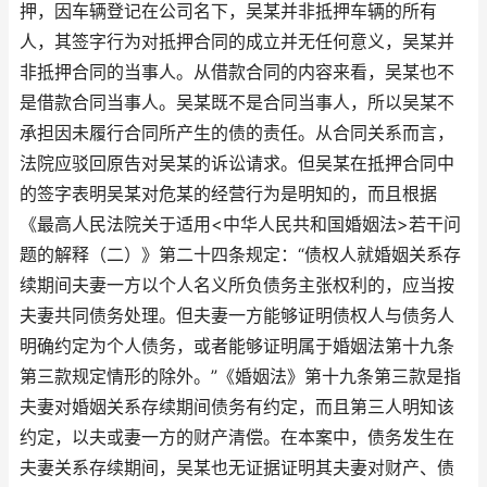
押，因车辆登记在公司名下，吴某并非抵押车辆的所有
人，其签字行为对抵押合同的成立并无任何意义，吴某并
非抵押合同的当事人。从借款合同的内容来看，吴某也不
是借款合同当事人。吴某既不是合同当事人，所以吴某不
承担因未履行合同所产生的债的责任。从合同关系而言，
法院应驳回原告对吴某的诉讼请求。但吴某在抵押合同中
的签字表明吴某对危某的经营行为是明知的，而且根据
《最高人民法院关于适用<中华人民共和国婚姻法>若干问
题的解释（二）》第二十四条规定：“债权人就婚姻关系存
续期间夫妻一方以个人名义所负债务主张权利的，应当按
夫妻共同债务处理。但夫妻一方能够证明债权人与债务人
明确约定为个人债务，或者能够证明属于婚姻法第十九条
第三款规定情形的除外。”《婚姻法》第十九条第三款是指
夫妻对婚姻关系存续期间债务有约定，而且第三人明知该
约定，以夫或妻一方的财产清偿。在本案中，债务发生在
夫妻关系存续期间，吴某也无证据证明其夫妻对财产、债