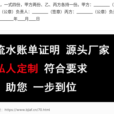
式四份，甲方两份、乙、丙方各持一份。甲方：_________
__（公章）负责人：_________（签章）丙方：_________（公章）
_______年____月____日
处：
https://www.bjiaf.cn/70.html