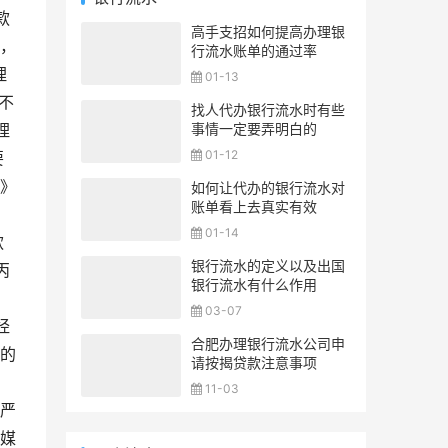
款
高手支招如何提高办理银
，
行流水账单的通过率
理
01-13
不
找人代办银行流水时有些
事情一定要弄明白的
理
01-12
要
》
如何让代办的银行流水对
账单看上去真实有效
01-14
款
银行流水的定义以及出国
丙
银行流水有什么作用
。
03-07
经
合肥办理银行流水公司申
的
请按揭贷款注意事项
和
11-03
严
媒