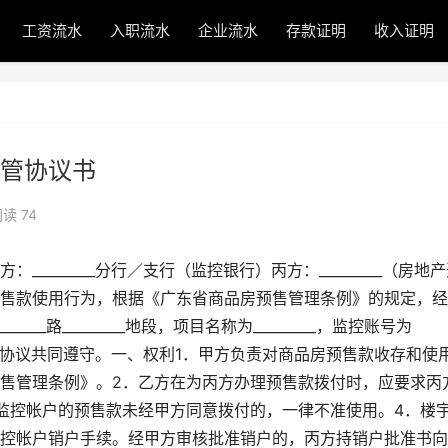
工资流水
入职流水
企业流水
存款证明
收入证明
管协议书
读 74
_______分行／支行（监控银行）丙方：_________（房地
售款使用行为，根据《广东省商品房预售管理条例》的规定，经
____路_________地段，项目名称为_________，监控账号为
立如下协议共同遵守。一、权利1．甲方负责对商品房预售款收存和使
售管理条例》。2．乙方在为丙方办理预售款拨付时，应要求丙
监控帐户的预售款未经甲方同意拨付的，一律不准使用。4．楼
控帐户销户手续。经甲方审核批准销户的，丙方持销户批准书向