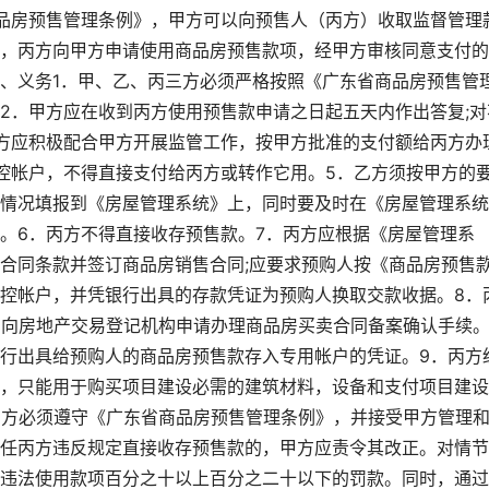
品房预售管理条例》，甲方可以向预售人（丙方）收取监督管理
，丙方向甲方申请使用商品房预售款项，经甲方审核同意支付的
、义务1．甲、乙、丙三方必须严格按照《广东省商品房预售管
2．甲方应在收到丙方使用预售款申请之日起五天内作出答复;对
方应积极配合甲方开展监管工作，按甲方批准的支付额给丙方办
控帐户，不得直接支付给丙方或转作它用。5．乙方须按甲方的
情况填报到《房屋管理系统》上，同时要及时在《房屋管理系统
。6．丙方不得直接收存预售款。7．丙方应根据《房屋管理系
合同条款并签订商品房销售合同;应要求预购人按《商品房预售
控帐户，并凭银行出具的存款凭证为预购人换取交款收据。8．
，向房地产交易登记机构申请办理商品房买卖合同备案确认手续
行出具给预购人的商品房预售款存入专用帐户的凭证。9．丙方
，只能用于购买项目建设必需的建筑材料，设备和支付项目建设
丙方必须遵守《广东省商品房预售管理条例》，并接受甲方管理
任丙方违反规定直接收存预售款的，甲方应责令其改正。对情节
违法使用款项百分之十以上百分之二十以下的罚款。同时，通过