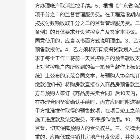
方办理帐户取消监控手续。5．根据《广东省商
项千分之二的监督管理服务费。在工程建设期内
按拨付数额收取千分之二的监督管理服务费。二
条例》的具体要求开设监控专户及签定本协议。
同意使用的，应当以书面方式说明理由。3．乙
预售款拨付。4．乙方须将所有按揭贷款划入监
求于每个工作日将前一天监控帐户的预售款收支
上对监控帐户内所收到的每一笔预售款作上标记
统》上公布的示范合同文本，与预购人协商拟订
缴款通知书》将购房款直接存入商品房预售款监
方与预购人签订《商品房买卖合同》后10天内
在办理合同备案确认手续时，丙方应同时附送银
甲方批准拨付取得的预售款项，在项目竣工之前
施工进度款及法定税费，不得挪作他用。10．
监督，切实保障预购人的合法权益。三、法律责
重的，应降低或注销其房地产开发资质，并处以