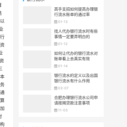
算
高手支招如何提高办理银
结
行流水账单的通过率
以
01-13
业
找人代办银行流水时有些
事情一定要弄明白的
行
01-12
资
业
如何让代办的银行流水对
账单看上去真实有效
资
01-14
三
银行流水的定义以及出国
本
银行流水有什么作用
务
03-07
通
合肥办理银行流水公司申
算
请按揭贷款注意事项
加
11-03
对
构