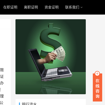
在职证明
离职证明
资金证明
联系我们
，
限
证
办
限
理
公
银行流水