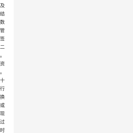
及
结
数
管
签
二
。
资
。
十
行
换
或
现
过
时