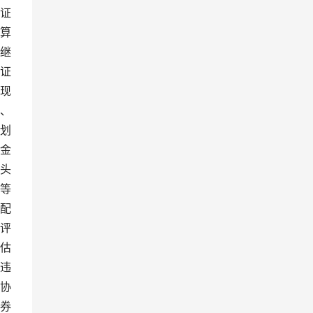
证
算
继
证
现
、
划
金
头
等
配
考评
估
违
协
券