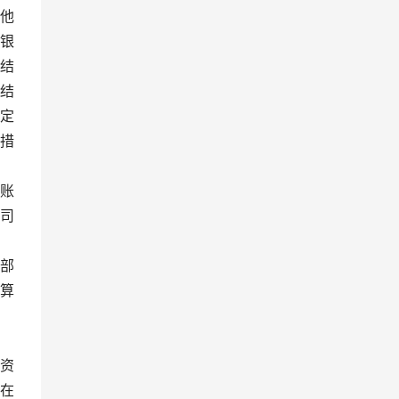
他
银
结
结
定
措
账
司
部
算
资
在