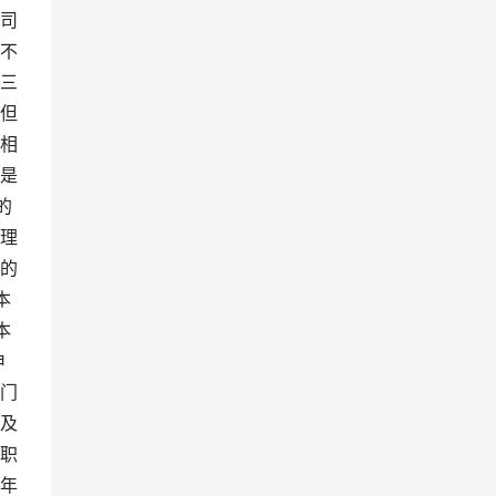
司
不
三
但
相
是
的
理
的
本
本
申
门
及
职
年