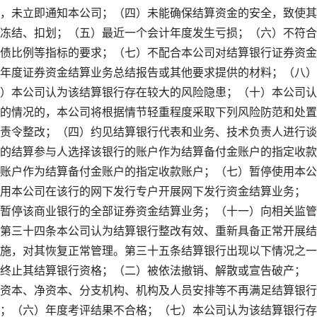
，未立即通知本公司；（四）未能确保结算资金的安全，致使其
冻结、扣划；（五）最近一个会计年度发生亏损；（六）不符合
债比例等指标的要求；（七）不配合本公司对结算银行证券资金
年度证券资金结算业务总结报告或其他要求提供的材料；（八）
）本公司认为该结算银行存在较大的风险隐患；（十）本公司认
的情况的，本公司将根据情节轻重程度采取下列风险防范和处置
责令整改；（四）约见结算银行代表和业务、技术负责人进行谈
的结算参与人选择该银行的账户作为结算备付金账户的指定收款
账户作为结算备付金账户的指定收款账户；（七）暂停使用本公
用本公司在该行的网下发行专户开展网下发行资金结算业务；
暂停该商业银行的全部证券资金结算业务；（十一）向相关监管
第三十四条本公司认为结算银行整改有效、重新具备正常开展结
施，对其恢复正常管理。第三十五条结算银行出现以下情况之一
终止其结算银行资格；（二）被依法撤销、解散或宣告破产；
资本、净资本、分支机构、机构及人员安排等不再满足结算银行
；（六）年度考评结果不合格；（七）本公司认为该结算银行存