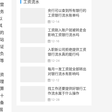
工资流水
营
央行可以查到所有银行的
务
工资银行流水账单吗
以
12-14
其
工资刚入账户就被转走会
的
影响工资银行流水吗
站
12-16
证
入职新公司拒绝提供工资
负
银行流水真的能行吗
等
12-24
每月一发工资就全部转出
对银行流水有影响吗
资
12-12
理
算
找工作还要提供好银行工
作流水属于什么操作
十
12-28
备
国