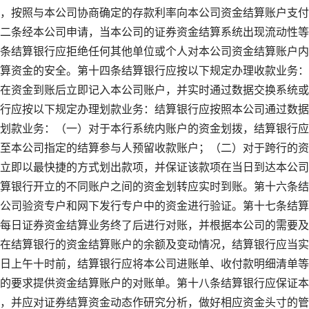
，按照与本公司协商确定的存款利率向本公司资金结算账户支付
二条经本公司申请，当本公司的证券资金结算系统出现流动性等
条结算银行应拒绝任何其他单位或个人对本公司资金结算账户内
算资金的安全。第十四条结算银行应按以下规定办理收款业务：
在资金到账后立即记入本公司账户，并实时通过数据交换系统或
行应按以下规定办理划款业务：结算银行应按照本公司通过数据
划款业务：（一）对于本行系统内账户的资金划拨，结算银行应
至本公司指定的结算参与人预留收款账户；（二）对于跨行的资
立即以最快捷的方式划出款项，并保证该款项在当日到达本公司
算银行开立的不同账户之间的资金划转应实时到账。第十六条结
公司验资专户和网下发行专户中的资金进行验证。第十七条结算
每日证券资金结算业务终了后进行对账，并根据本公司的需要及
在结算银行的资金结算账户的余额及变动情况，结算银行应当实
日上午十时前，结算银行应将本公司进账单、收付款明细清单等
的要求提供资金结算账户的对账单。第十八条结算银行应保证本
，并应对证券结算资金动态作研究分析，做好相应资金头寸的管