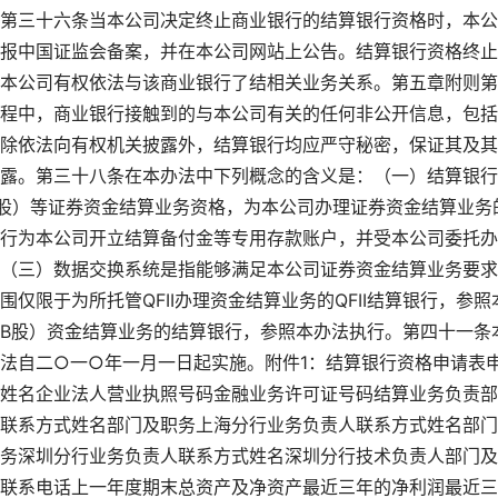
第三十六条当本公司决定终止商业银行的结算银行资格时，本公
报中国证监会备案，并在本公司网站上公告。结算银行资格终止
本公司有权依法与该商业银行了结相关业务关系。第五章附则第
程中，商业银行接触到的与本公司有关的任何非公开信息，包括
除依法向有权机关披露外，结算银行均应严守秘密，保证其及其
露。第三十八条在本办法中下列概念的含义是：（一）结算银行
股）等证券资金结算业务资格，为本公司办理证券资金结算业务
行为本公司开立结算备付金等专用存款账户，并受本公司委托办
（三）数据交换系统是指能够满足本公司证券资金结算业务要求
仅限于为所托管QFII办理资金结算业务的QFII结算银行，参照
B股）资金结算业务的结算银行，参照本办法执行。第四十一条
法自二○一○年一月一日起实施。附件1：结算银行资格申请表
姓名企业法人营业执照号码金融业务许可证号码结算业务负责部
联系方式姓名部门及职务上海分行业务负责人联系方式姓名部门
务深圳分行业务负责人联系方式姓名深圳分行技术负责人部门及
联系电话上一年度期末总资产及净资产最近三年的净利润最近三