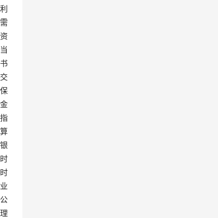
利
需
资
当
书
交
保
金
指
算
银
时
时
业
公
理