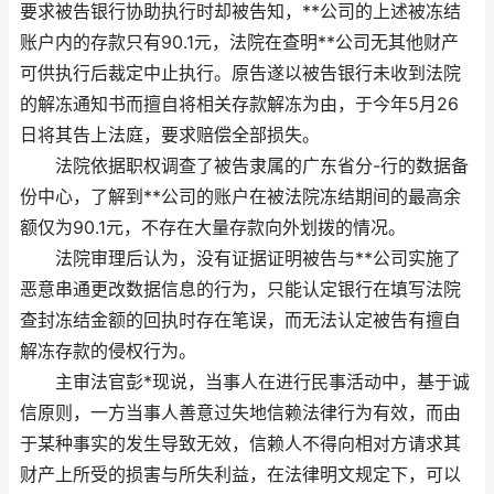
要求被告银行协助执行时却被告知，**公司的上述被冻结
账户内的存款只有90.1元，法院在查明**公司无其他财产
可供执行后裁定中止执行。原告遂以被告银行未收到法院
的解冻通知书而擅自将相关存款解冻为由，于今年5月26
日将其告上法庭，要求赔偿全部损失。
法院依据职权调查了被告隶属的广东省分-行的数据备
份中心，了解到**公司的账户在被法院冻结期间的最高余
额仅为90.1元，不存在大量存款向外划拨的情况。
法院审理后认为，没有证据证明被告与**公司实施了
恶意串通更改数据信息的行为，只能认定银行在填写法院
查封冻结金额的回执时存在笔误，而无法认定被告有擅自
解冻存款的侵权行为。
主审法官彭*现说，当事人在进行民事活动中，基于诚
信原则，一方当事人善意过失地信赖法律行为有效，而由
于某种事实的发生导致无效，信赖人不得向相对方请求其
财产上所受的损害与所失利益，在法律明文规定下，可以