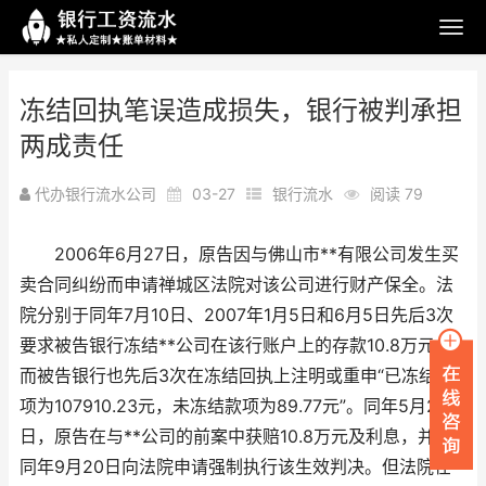
冻结回执笔误造成损失，银行被判承担
两成责任
代办银行流水公司
03-27
银行流水
阅读 79
2006年6月27日，原告因与佛山市**有限公司发生买
卖合同纠纷而申请禅城区法院对该公司进行财产保全。法
院分别于同年7月10日、2007年1月5日和6月5日先后3次
要求被告银行冻结**公司在该行账户上的存款10.8万元，
而被告银行也先后3次在冻结回执上注明或重申“已冻结款
项为107910.23元，未冻结款项为89.77元”。同年5月25
日，原告在与**公司的前案中获赔10.8万元及利息，并于
同年9月20日向法院申请强制执行该生效判决。但法院在