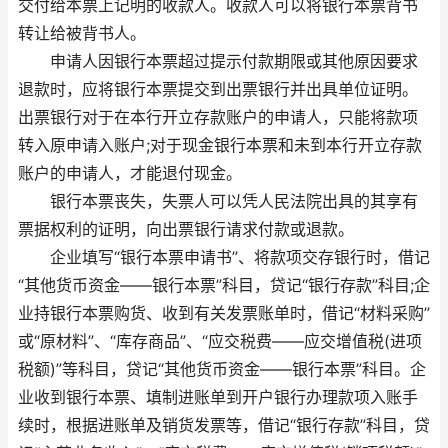
交付给本票上记明的收款人。收款人可以将银行本票背书
转让给被背书人。
申请人因银行本票超过提示付款期限或其他原因要求
退款时，应将银行本票提交到出票银行并出具单位证明。
出票银行对于在本行开立存款账户的申请人，只能将款项
转入原申请入账户;对于现金银行本票和未到本行开立存款
账户的申请人，才能退付现金。
银行本票丧失，失票人可以凭人民法院出具的其享有
票据权利的证明，向出票银行请求付款或退款。
企业填写“银行本票申请书”、将款项交存银行时，借记
“其他货币资金——银行本票”科目，贷记“银行存款”科目;企
业持银行本票购货、收到有关发票账单时，借记“材料采购”
或“原材料”、“库存商品”、“应交税费——应交增值税(进项
税额)”等科目，贷记“其他货币资金——银行本票”科目。企
业收到银行本票、填制进账单到开户银行办理款项入账手
续时，根据进账单及销货发票等，借记“银行存款”科目，贷