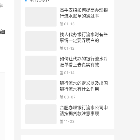
车
高手支招如何提高办理银
行流水账单的通过率
01-13
细
找人代办银行流水时有些
事情一定要弄明白的
01-12
如何让代办的银行流水对
账单看上去真实有效
01-14
银行流水的定义以及出国
银行流水有什么作用
03-07
合肥办理银行流水公司申
请按揭贷款注意事项
11-03