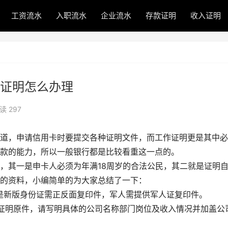
工资流水
入职流水
企业流水
存款证明
收入证明
证明怎么办理
读 297
，申请信用卡时要提交各种证明文件，而工作证明更是其中必
款的能力，所以一般银行都是比较看重这一点的。
其一是申卡人必须为年满18周岁的合法公民，其二就是证明
的资料，小编简单的为大家总结了一下：
新版身份证需正反面复印件，军人需提供军人证复印件。
明原件，请写明具体的公司名称部门岗位及收入情况并加盖公