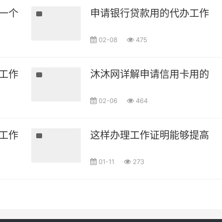
一个被淘汰者将会是谁
申请银行贷款用的代办工作证
02-08
475
工作证明有什么要求呢
沐沐网详解申请信用卡用的工
02-06
464
工作证明范本以及用途
这样办理工作证明能够提高客
01-11
273