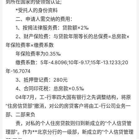
到所在国家的使领馆认证;
*受托人的身份资料
二、申请人需交纳的费用：
1、按揭法律服务费：贷款额×2‰
2、财产保险费：与贷款年限等长的总保费=总房款×
年保险费率×缴费系数
年保险费率为0.35‰
缴费系数：5年-4.8096;10年-9.17;15年-13.1233;20
年-16.7074
3、抵押登记费：280元
4、合同印花税：总房款×0.5‰
04年7月，工-行率四大国有银行之先调整结构，将原
“住房信贷部”撤消，对公的房贷客户将由工-行公司业务一
部、二部来负
责，对私的个人住房贷款则归到新成立的“个人信贷管
理部”。作为**北京分行的一级部，新成立的“个人信贷管理