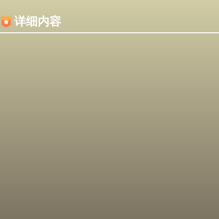
内容加载失败，可能是你的浏览器屏蔽了JS脚本！
详细内容