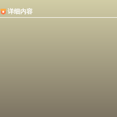
内容加载失败，可能是你的浏览器屏蔽了JS脚本！
详细内容