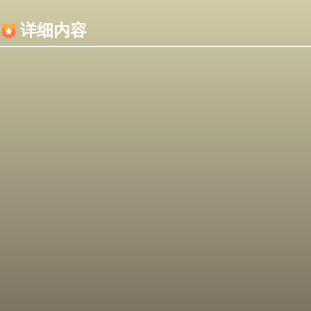
内容加载失败，可能是你的浏览器屏蔽了JS脚本！
详细内容