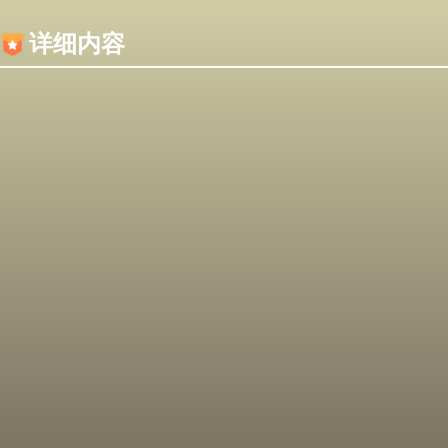
内容加载失败，可能是你的浏览器屏蔽了JS脚本！
详细内容