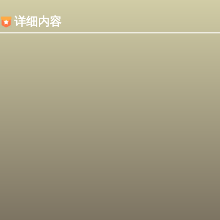
内容加载失败，可能是你的浏览器屏蔽了JS脚本！
详细内容