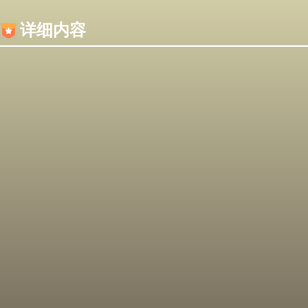
内容加载失败，可能是你的浏览器屏蔽了JS脚本！
详细内容