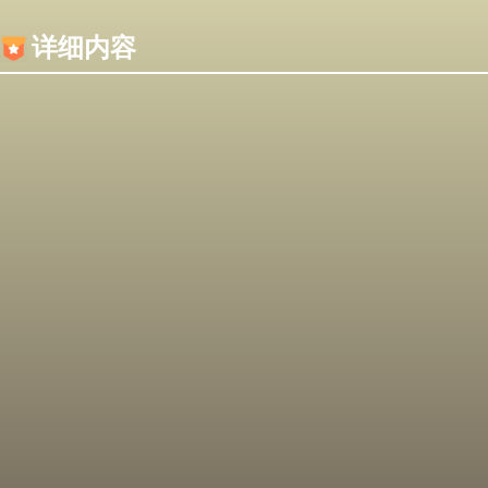
内容加载失败，可能是你的浏览器屏蔽了JS脚本！
详细内容