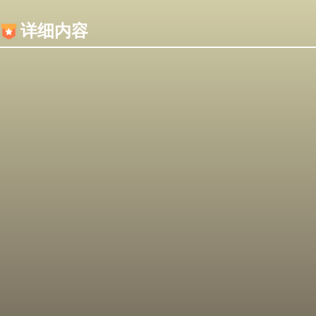
内容加载失败，可能是你的浏览器屏蔽了JS脚本！
详细内容