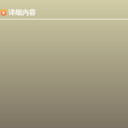
内容加载失败，可能是你的浏览器屏蔽了JS脚本！
详细内容