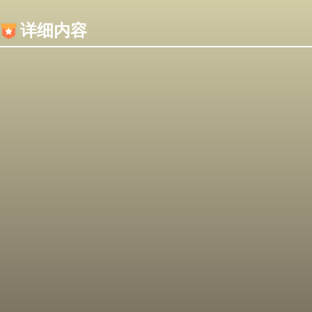
内容加载失败，可能是你的浏览器屏蔽了JS脚本！
详细内容