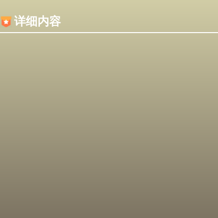
内容加载失败，可能是你的浏览器屏蔽了JS脚本！
详细内容