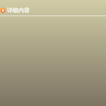
内容加载失败，可能是你的浏览器屏蔽了JS脚本！
详细内容