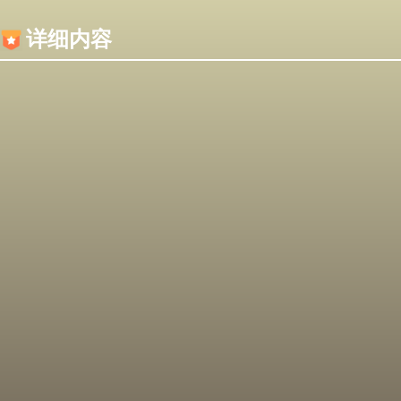
内容加载失败，可能是你的浏览器屏蔽了JS脚本！
详细内容