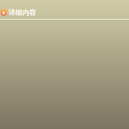
内容加载失败，可能是你的浏览器屏蔽了JS脚本！
详细内容