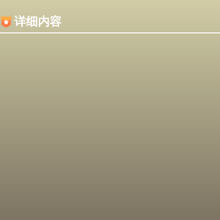
内容加载失败，可能是你的浏览器屏蔽了JS脚本！
详细内容