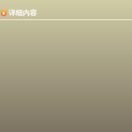
内容加载失败，可能是你的浏览器屏蔽了JS脚本！
详细内容