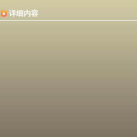
内容加载失败，可能是你的浏览器屏蔽了JS脚本！
详细内容