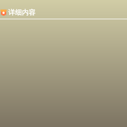
内容加载失败，可能是你的浏览器屏蔽了JS脚本！
详细内容