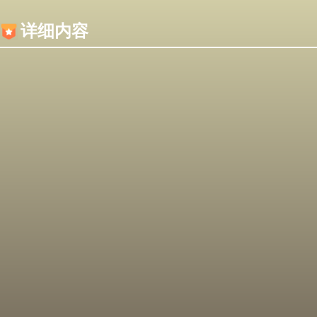
内容加载失败，可能是你的浏览器屏蔽了JS脚本！
详细内容