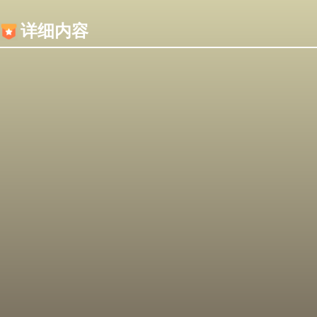
内容加载失败，可能是你的浏览器屏蔽了JS脚本！
详细内容