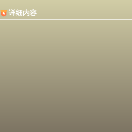
内容加载失败，可能是你的浏览器屏蔽了JS脚本！
详细内容