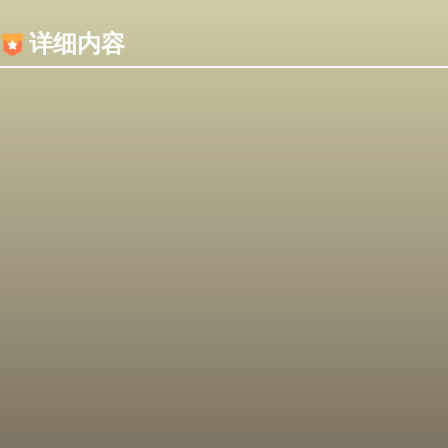
内容加载失败，可能是你的浏览器屏蔽了JS脚本！
详细内容