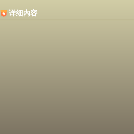
内容加载失败，可能是你的浏览器屏蔽了JS脚本！
详细内容