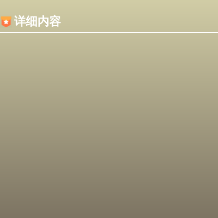
内容加载失败，可能是你的浏览器屏蔽了JS脚本！
详细内容