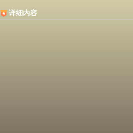
内容加载失败，可能是你的浏览器屏蔽了JS脚本！
详细内容