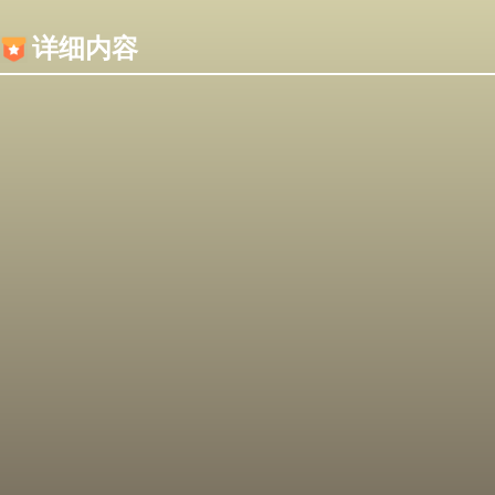
内容加载失败，可能是你的浏览器屏蔽了JS脚本！
详细内容