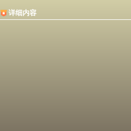
内容加载失败，可能是你的浏览器屏蔽了JS脚本！
详细内容