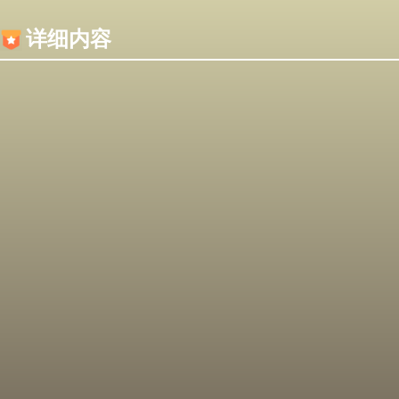
内容加载失败，可能是你的浏览器屏蔽了JS脚本！
详细内容