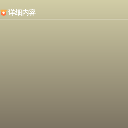
内容加载失败，可能是你的浏览器屏蔽了JS脚本！
详细内容