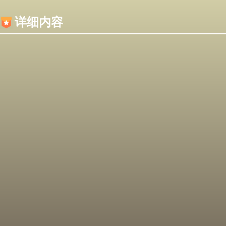
内容加载失败，可能是你的浏览器屏蔽了JS脚本！
详细内容