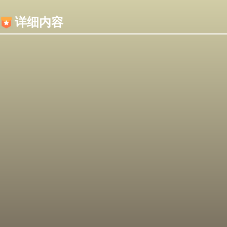
内容加载失败，可能是你的浏览器屏蔽了JS脚本！
详细内容