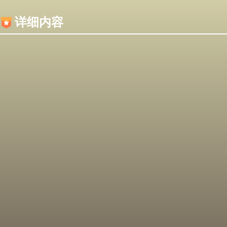
内容加载失败，可能是你的浏览器屏蔽了JS脚本！
详细内容