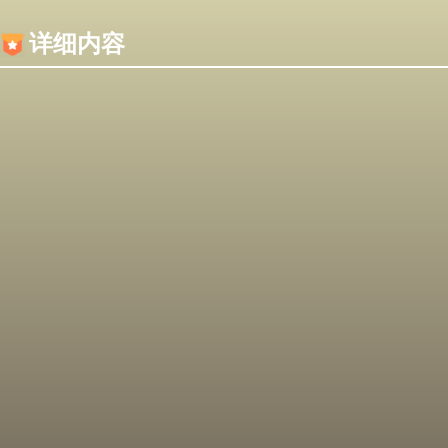
内容加载失败，可能是你的浏览器屏蔽了JS脚本！
详细内容