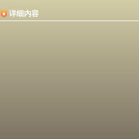
内容加载失败，可能是你的浏览器屏蔽了JS脚本！
详细内容