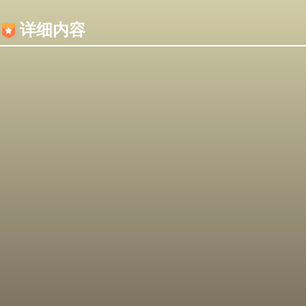
内容加载失败，可能是你的浏览器屏蔽了JS脚本！
详细内容