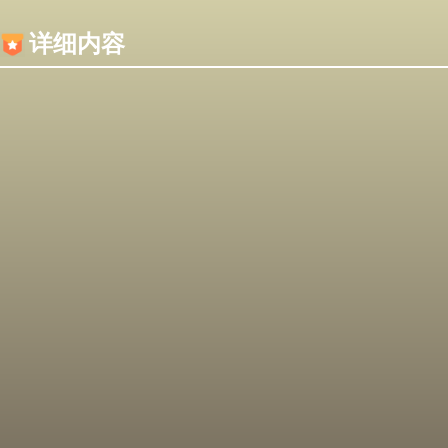
内容加载失败，可能是你的浏览器屏蔽了JS脚本！
详细内容