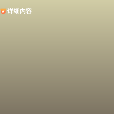
内容加载失败，可能是你的浏览器屏蔽了JS脚本！
详细内容