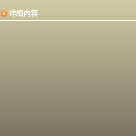
内容加载失败，可能是你的浏览器屏蔽了JS脚本！
详细内容