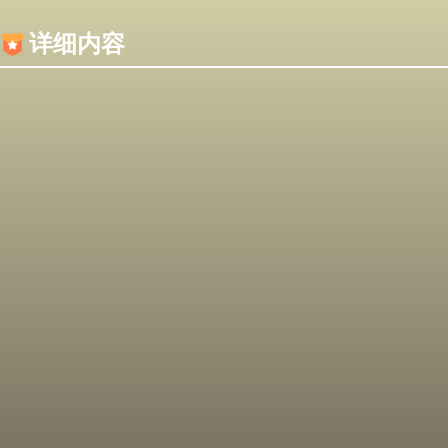
内容加载失败，可能是你的浏览器屏蔽了JS脚本！
详细内容